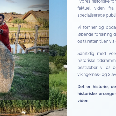
I vores historiske f
faktuel viden fra
specialiserede publi
Vi forfiner og opda
løbende forskning d
os til retten til en vi
Samtidig med vore
historiske tidsramm
bestræber vi os o
vikingernes- og Sl
Det er historie, d
historiske arrang
viden.