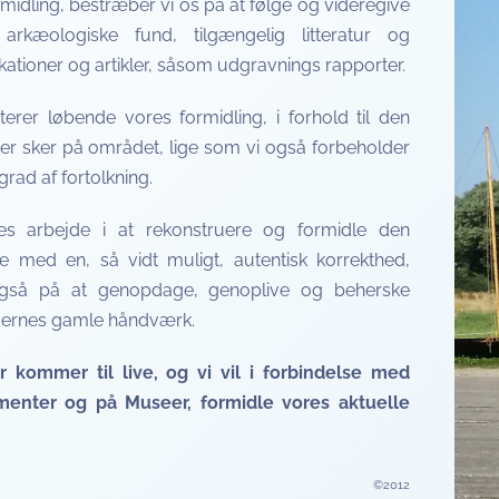
ormidling, bestræber vi os på at følge og videregive
 arkæologiske fund, tilgængelig litteratur og
kationer og artikler, såsom udgravnings rapporter.
terer løbende vores formidling, i forhold til den
er sker på området, lige som vi også forbeholder
s grad af fortolkning.
s arbejde i at rekonstruere og formidle den
e med en, så vidt muligt, autentisk korrekthed,
gså på at genopdage, genoplive og beherske
avernes gamle håndværk.
er kommer til live, og vi vil i forbindelse med
ementer og på Museer, formidle vores aktuelle
©2012