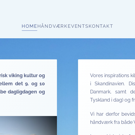
HOME
HÅNDVÆRK
EVENTS
KONTAKT
isk viking kultur og
Vores inspirations k
mellem det 9. og 10
i Skandinavien. D
abe dagligdagen og
Danmark, samt den
Tyskland i dag) og 
Vi har derfor bevid
håndværk fra både V